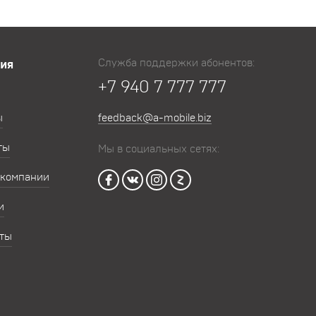
Служба поддержки абонентов:
ия
+7 940 7 777 777
ы
feedback@a-mobile.biz
ты
Мы в социальных сетях:
 компании
и
ты