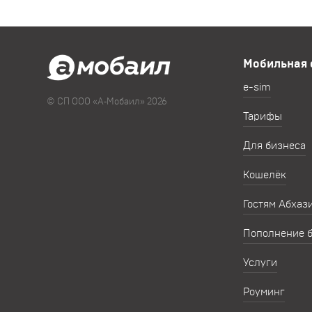
Мобильная 
e-sim
© СП ООО «А‑Мобаил» 2026
Тарифы
Для бизнеса
Кошелёк
Гостям Абхаз
Пополнение 
Услуги
Роуминг