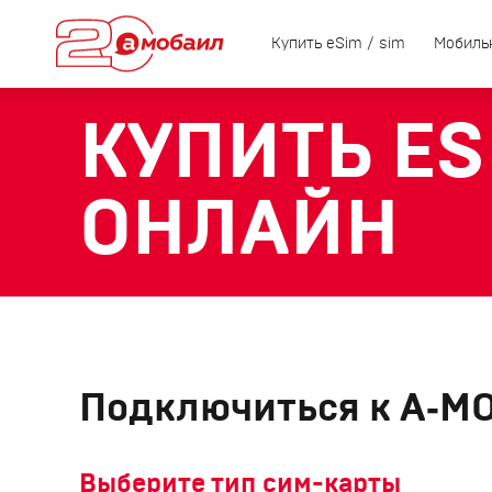
Купить eSim / sim
Мобиль
КУПИТЬ ESI
ОНЛАЙН
Подключиться к А‑М
Выберите тип сим-карты