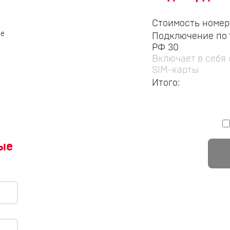
Стоимость номер
се
Подключение по 
РФ 30
Включает в себя
SIM-карты
Итого:
ые