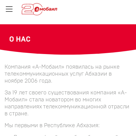
О НАС
Компания «А-Мобаил» появилась на рынке
телекоммуникационных услуг Абхазии в
ноябре 2006 года.
За 19 лет своего существования компания «А-
Мобаил» стала новатором во многих
направлениях телекоммуникационной отрасли
в стране.
Мы первыми в Республике Абхазия: