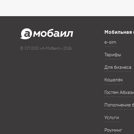
Мобильная 
e-sim
© СП ООО «А‑Мобаил» 2026
Тарифы
Для бизнеса
Кошелёк
Гостям Абхаз
Пополнение 
Услуги
Роуминг