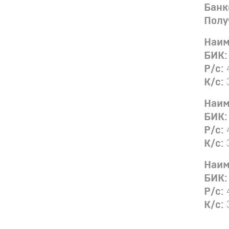
Банк
Полу
Наим
БИК:
Р/с:
К
/
с:
Наим
БИК
Р
/
с:
К
/
с:
Наим
БИК
Р
/
с:
К
/
с: