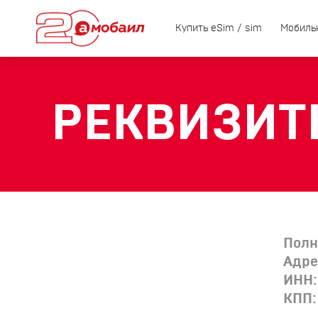
Купить eSim / sim
Мобиль
РЕКВИЗИТ
Полн
Адре
ИНН:
КПП