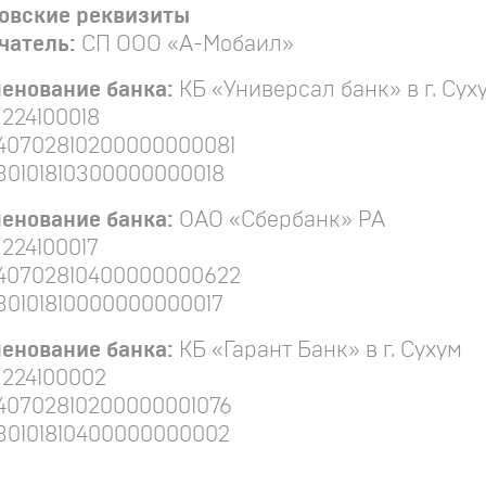
овские реквизиты
чатель:
СП ООО «А-Мобаил»
енование банка:
КБ «Универсал банк» в г. Сух
224100018
40702810200000000081
30101810300000000018
енование банка:
ОАО «Сбербанк» РА
:
224100017
40702810400000000622
30101810000000000017
енование банка:
КБ «Гарант Банк» в г. Сухум
:
224100002
40702810200000001076
30101810400000000002