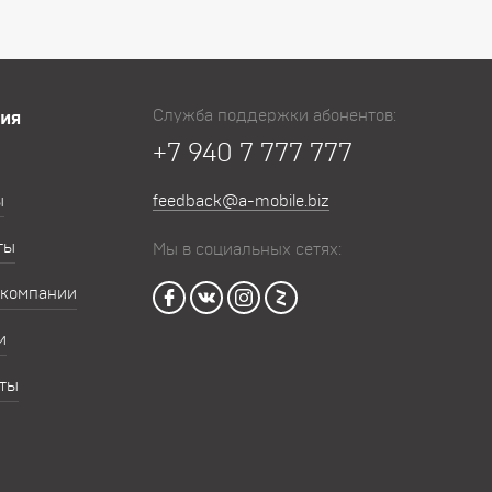
Служба поддержки абонентов:
ия
+7 940 7 777 777
ы
feedback@a-mobile.biz
ты
Мы в социальных сетях:
 компании
и
ты