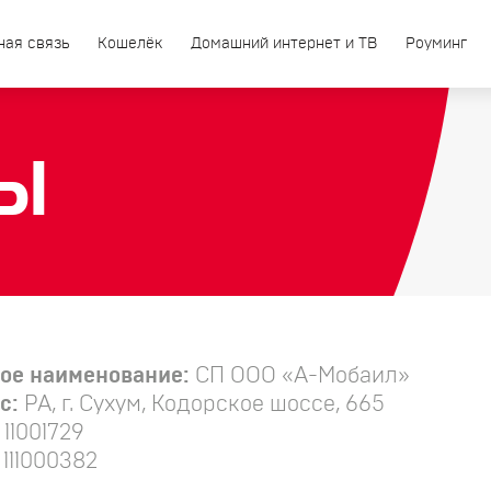
ная связь
Кошелёк
Домашний интернет и ТВ
Роуминг
Ы
ое наименование:
СП ООО «А-Мобаил»
с:
РА, г. Сухум, Кодорское шоссе, 665
11001729
:
111000382